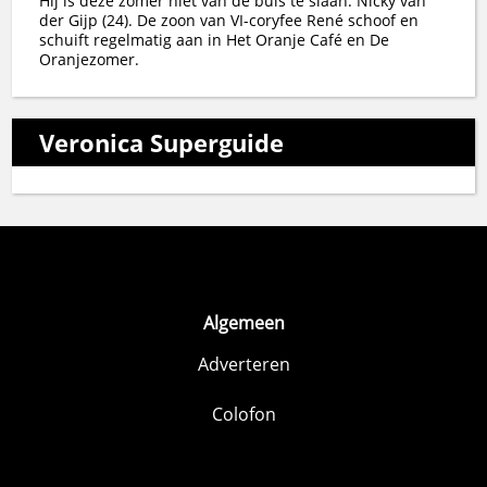
Hij is deze zomer niet van de buis te slaan: Nicky van
der Gijp (24). De zoon van VI-coryfee René schoof en
schuift regelmatig aan in Het Oranje Café en De
Oranjezomer.
Veronica Superguide
Algemeen
Adverteren
Colofon