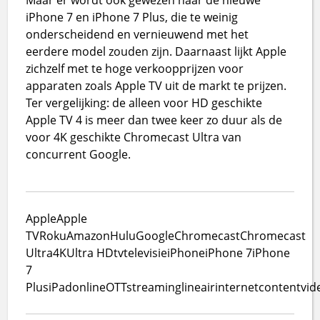
iPhone 7 en iPhone 7 Plus, die te weinig
onderscheidend en vernieuwend met het
eerdere model zouden zijn. Daarnaast lijkt Apple
zichzelf met te hoge verkoopprijzen voor
apparaten zoals Apple TV uit de markt te prijzen.
Ter vergelijking: de alleen voor HD geschikte
Apple TV 4 is meer dan twee keer zo duur als de
voor 4K geschikte Chromecast Ultra van
concurrent Google.
Apple
Apple
TV
Roku
Amazon
Hulu
Google
Chromecast
Chromecast
Ultra
4K
Ultra HD
tv
televisie
iPhone
iPhone 7
iPhone
7
Plus
iPad
online
OTT
streaming
lineair
internet
content
vid