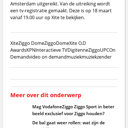
Amsterdam uitgereikt. Van de uitreiking wordt
een tv-registratie gemaakt. Deze is op 18 maart
vanaf 19.00 uur op Xite te bekijken.
Xite
Ziggo Dome
ZiggoDome
Xite O.D
Awards
KPN
Interactieve TV
Digitenne
Ziggo
UPC
On
Demand
video on demand
muziek
muziekzender
Meer over dit onderwerp
Mag VodafoneZiggo Ziggo Sport in beter
beeld exclusief voor Ziggo houden?
De bal gaat weer rollen: wat zijn de