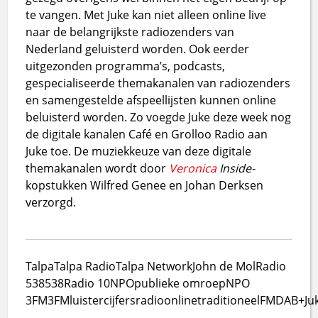
te vangen. Met Juke kan niet alleen online live
naar de belangrijkste radiozenders van
Nederland geluisterd worden. Ook eerder
uitgezonden programma’s, podcasts,
gespecialiseerde themakanalen van radiozenders
en samengestelde afspeellijsten kunnen online
beluisterd worden. Zo voegde Juke deze week nog
de digitale kanalen Café en Grolloo Radio aan
Juke toe. De muziekkeuze van deze digitale
themakanalen wordt door
Veronica
Inside-
kopstukken Wilfred Genee en Johan Derksen
verzorgd.
Talpa
Talpa Radio
Talpa Network
John de Mol
Radio
538
538
Radio 10
NPO
publieke omroep
NPO
3FM
3FM
luistercijfers
radio
online
traditioneel
FM
DAB+
Ju