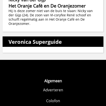
Het Oranje Café en De Oranjezomer
Hij is deze zomer niet van de buis te slaan: Nicky van
der Gijp (24). De zoon van VI-coryfee René schoof en
schuift regelmatig aan in Het Oranje Café en De
Oranjezomer.
Veronica Superguide
Algemeen
Adverteren
Colofon