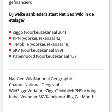
gefinancierd.
Bij welke aanbieders staat Nat Geo Wild in de
etalage?
Ziggo (voorkeuzekanaal 204)
KPN (voorkeuzekanaal 42)
T-Mobile (voorkeuzekanaal 18)
SKV (voorkeuzekanaal 999)
Kabelnoord (voorkeuzekanaal 13)
Nat Geo Wild
National Geographic
Channel
National Geographic
Wild
Ziggo
VodafoneZiggo
T-Mobile
KPN
Stichting
Kabel Veendam
SKV
Kabelnoord
Big Cat Month