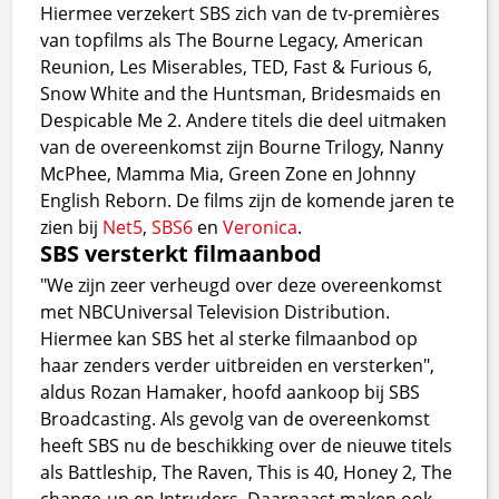
Hiermee verzekert SBS zich van de tv-premières
van topfilms als The Bourne Legacy, American
Reunion, Les Miserables, TED, Fast & Furious 6,
Snow White and the Huntsman, Bridesmaids en
Despicable Me 2. Andere titels die deel uitmaken
van de overeenkomst zijn Bourne Trilogy, Nanny
McPhee, Mamma Mia, Green Zone en Johnny
English Reborn. De films zijn de komende jaren te
zien bij
Net5
,
SBS6
en
Veronica
.
SBS versterkt filmaanbod
"We zijn zeer verheugd over deze overeenkomst
met NBCUniversal Television Distribution.
Hiermee kan SBS het al sterke filmaanbod op
haar zenders verder uitbreiden en versterken",
aldus Rozan Hamaker, hoofd aankoop bij SBS
Broadcasting. Als gevolg van de overeenkomst
heeft SBS nu de beschikking over de nieuwe titels
als Battleship, The Raven, This is 40, Honey 2, The
change-up en Intruders. Daarnaast maken ook