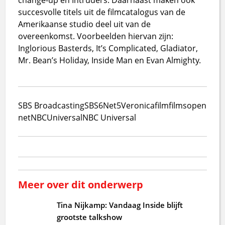
succesvolle titels uit de filmcatalogus van de
Amerikaanse studio deel uit van de
overeenkomst. Voorbeelden hiervan zijn:
Inglorious Basterds, It’s Complicated, Gladiator,
Mr. Bean’s Holiday, Inside Man en Evan Almighty.
SBS Broadcasting
SBS6
Net5
Veronica
film
films
open
net
NBCUniversal
NBC Universal
Meer over dit onderwerp
Tina Nijkamp: Vandaag Inside blijft
grootste talkshow