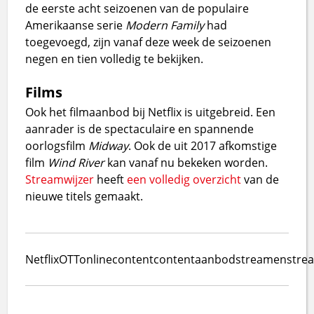
de eerste acht seizoenen van de populaire
Amerikaanse serie
Modern Family
had
toegevoegd, zijn vanaf deze week de seizoenen
negen en tien volledig te bekijken.
Films
Ook het filmaanbod bij Netflix is uitgebreid. Een
aanrader is de spectaculaire en spannende
oorlogsfilm
Midway
. Ook de uit 2017 afkomstige
film
Wind River
kan vanaf nu bekeken worden.
Streamwijzer
heeft
een volledig overzicht
van de
nieuwe titels gemaakt.
Netflix
OTT
online
content
contentaanbod
streamen
stre