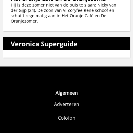
Hij is deze zomer niet van de buis te slaan: Nicky van
der Gijp (24). De zoon van VI-coryfee René schoof en
schuift regelmatig aan in Het Oranje Café en De
Oranjezomer.
Veronica Superguide
Algemeen
Adverteren
Colofon