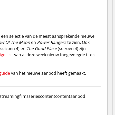
 een selectie van de meest aansprekende nieuwe
ow Of The Moon
en
Power Rangers
te zien. Ook
seizoen 4) en
The Good Place
(seizoen 4) zijn
ge lijst
van al deze week nieuw toegevoegde titels
guide
van het nieuwe aanbod heeft gemaakt.
streaming
films
series
content
contentaanbod