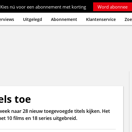
Kies nú voor een abonnement met korting
Word abonnee
erviews
Uitgelegd
Abonnement
Klantenservice
Zoe
els toe
eek naar 28 nieuw toegevoegde titels kijken. Het
t 10 films en 18 series uitgebreid.