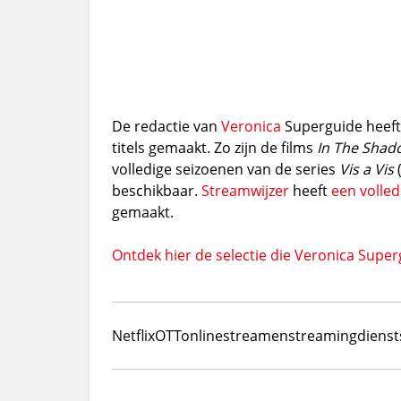
De redactie van
Veronica
Superguide heeft
titels gemaakt. Zo zijn de films
In The Shad
volledige seizoenen van de series
Vis a Vis
(
beschikbaar.
Streamwijzer
heeft
een volledi
gemaakt.
Ontdek hier de selectie die
Veronica Super
Netflix
OTT
online
streamen
streamingdienst