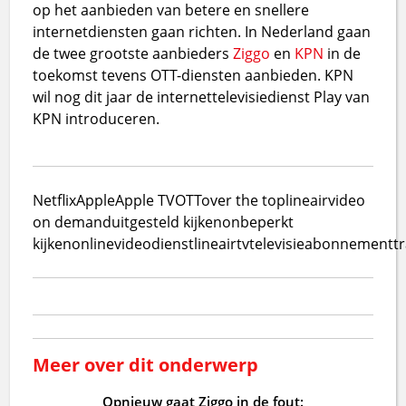
op het aanbieden van betere en snellere
internetdiensten gaan richten. In Nederland gaan
de twee grootste aanbieders
Ziggo
en
KPN
in de
toekomst tevens OTT-diensten aanbieden. KPN
wil nog dit jaar de internettelevisiedienst Play van
KPN introduceren.
Netflix
Apple
Apple TV
OTT
over the top
lineair
video
on demand
uitgesteld kijken
onbeperkt
kijken
online
videodienst
lineair
tv
televisie
abonnement
t
Meer over dit onderwerp
Opnieuw gaat Ziggo in de fout: