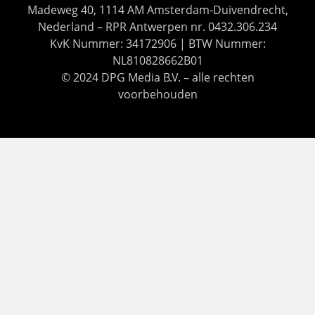
Madeweg 40, 1114 AM Amsterdam-Duivendrecht,
Nederland – RPR Antwerpen nr. 0432.306.234
KvK Nummer: 34172906 | BTW Nummer:
NL810828662B01
© 2024 DPG Media B.V. – alle rechten
voorbehouden