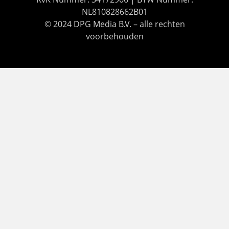
NL810828662B01
© 2024 DPG Media B.V. – alle rechten
voorbehouden