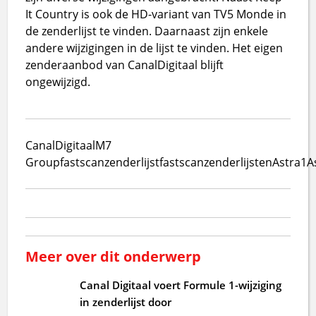
It Country is ook de HD-variant van TV5 Monde in
de zenderlijst te vinden. Daarnaast zijn enkele
andere wijzigingen in de lijst te vinden. Het eigen
zenderaanbod van CanalDigitaal blijft
ongewijzigd.
CanalDigitaal
M7
Group
fastscan
zenderlijst
fastscanzenderlijsten
Astra1
A
Meer over dit onderwerp
Canal Digitaal voert Formule 1-wijziging
in zenderlijst door