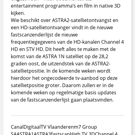
entertainment programma’s en film in native 3D
kijken.
Wie beschikt over ASTRA2-satellietontvangst en
een HD-satellietontvanger vindt in de nieuwe
fastscanzenderlijst de nieuwe
frequentiegegevens van de HD-kanalen Channel 4
HD en STV HD. Dit heeft alles te maken met de
komst van de ASTRA 1N satelliet op de 28,2
graden oost, de uitzendstek van de ASTRA2-
satellietpositie. In de komende weken wordt
hierdoor het ongecodeerde tv-aanbod op deze
satellietpositie groter. Daarom zullen er in de
komende weken op regelmatige basis updates
van de fastscanzenderlijst gaan plaatsvinden.
CanalDigitaal
TV Vlaanderen
m7 Group
S
A
ASTRA1
ASTRA3
fastscan
High TV 3D
Channel 4