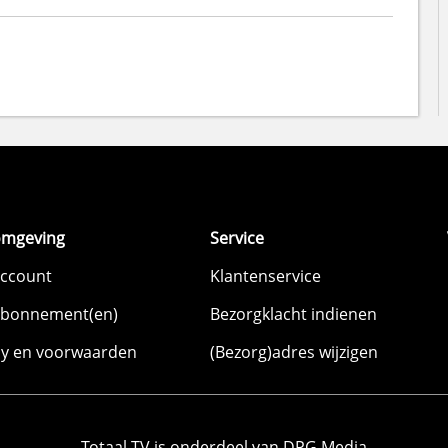
omgeving
Service
account
Klantenservice
abonnement(en)
Bezorgklacht indienen
cy en voorwaarden
(Bezorg)adres wijzigen
Totaal TV is onderdeel van DPG Media