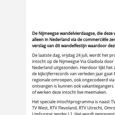
De Nijmeegse wandelvierdaagse, die deze w
alleen in Nederland via de commerciële z
verslag van dit wandelfestijn waardoor deze
De laatste dag, vrijdag 24 juli, wordt he
intocht op de Nijmeegse Via Gladiola door
Nederland uitgezonden. Hierdoor lijkt het
de kijkcijferrecords van verleden jaar ga
regionale omroepen, ook ongecodeerd via
ontvangen is kunnen ook vakantiegangers 
of werken deze intocht live meemaken.
Het speciale intochtprogramma is naast TV 
TV West, RTV Flevoland, RTV Utrecht, Omr
Limburgse zender L1. Het wordt gepresen