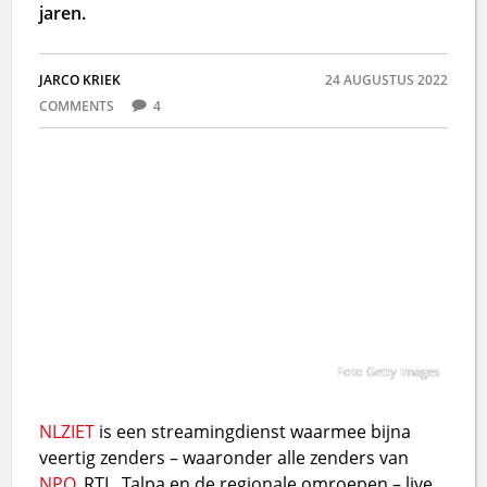
jaren.
JARCO KRIEK
24 AUGUSTUS 2022
COMMENTS
4
Foto Getty Images
NLZIET
is een streamingdienst waarmee bijna
veertig zenders – waaronder alle zenders van
NPO
, RTL, Talpa en de regionale omroepen – live