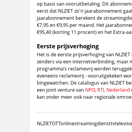
op basis van vooruitbetaling. Dit abonneme
eerst dat NLZIET zo'n jaarabonnement gaat 
jaarabonnement berekent de streamingdien
€7,95 en €9,95 per maand. Het jaarabonn
€95,40 (korting 11 procent) en het Extra-a
Eerste prijsverhoging
Het is de eerste prijsverhoging van NLZIET in 
zenders via een internetverbinding, maar
programma’s reclamevrij worden teruggek
eveneens reclamevrij - vooruitgekeken worde
bingewatchen. De catalogus van NLZIET best
een joint venture van
NPO
,
RTL Nederland
kan onder meer ook naar regionale omroe
NLZIET
OTT
online
streamingdienst
tv
televisi