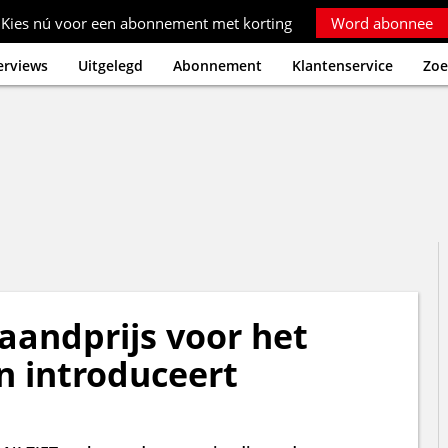
Kies nú voor een abonnement met korting
Word abonnee
erviews
Uitgelegd
Abonnement
Klantenservice
Zoe
aandprijs voor het
en introduceert