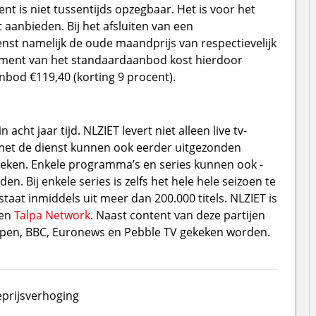
nt is niet tussentijds opzegbaar. Het is voor het
aanbieden. Bij het afsluiten van een
st namelijk de oude maandprijs van respectievelijk
ement van het standaardaanbod kost hierdoor
anbod €119,40 (korting 9 procent).
acht jaar tijd. NLZIET levert niet alleen live tv-
 met de dienst kunnen ook eerder uitgezonden
eken. Enkele programma’s en series kunnen ook -
n. Bij enkele series is zelfs het hele hele seizoen te
aat inmiddels uit meer dan 200.000 titels. NLZIET is
en
Talpa Network
. Naast content van deze partijen
pen, BBC, Euronews en Pebble TV gekeken worden.
e
prijsverhoging