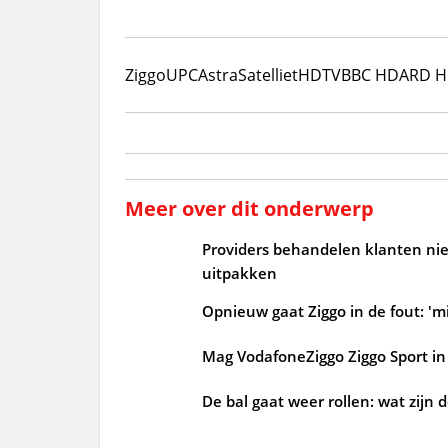
Ziggo
UPC
Astra
Satelliet
HDTV
BBC HD
ARD 
Meer over dit onderwerp
Providers behandelen klanten niet
uitpakken
Opnieuw gaat Ziggo in de fout: 'mi
Mag VodafoneZiggo Ziggo Sport in 
De bal gaat weer rollen: wat zijn 