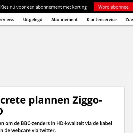
Kies nú voor een abonnement met korting
Word abonnee
erviews
Uitgelegd
Abonnement
Klantenservice
Zoe
ncrete plannen Ziggo-
D
en om de BBC-zenders in HD-kwaliteit via de kabel
an de webcare via twitter.