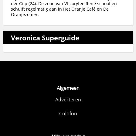
der Gijp (24). De zoon van VI-coryfee René schoof en
schuift regelmatig aan in Het Oranje Café en De
Oranjezomer.
Veronica Superguide
Algemeen
Adverteren
Colofon