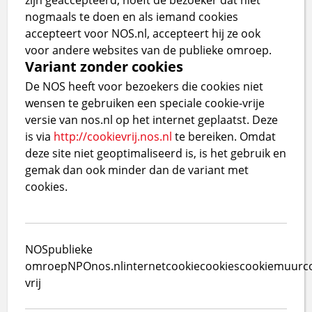
nogmaals te doen en als iemand cookies
accepteert voor NOS.nl, accepteert hij ze ook
voor andere websites van de publieke omroep.
Variant zonder cookies
De NOS heeft voor bezoekers die cookies niet
wensen te gebruiken een speciale cookie-vrije
versie van nos.nl op het internet geplaatst. Deze
is via
http://cookievrij.nos.nl
te bereiken. Omdat
deze site niet geoptimaliseerd is, is het gebruik en
gemak dan ook minder dan de variant met
cookies.
NOS
publieke
omroep
NPO
nos.nl
internet
cookie
cookies
cookiemuur
c
vrij