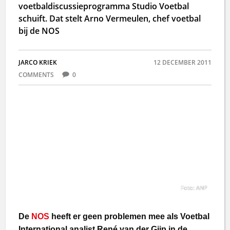
voetbaldiscussieprogramma Studio Voetbal
schuift. Dat stelt Arno Vermeulen, chef voetbal
bij de NOS
JARCO KRIEK
12 DECEMBER 2011
COMMENTS
0
Foto: ANP
De
NOS
heeft er geen problemen mee als Voetbal
International analist René van der Gijp in de