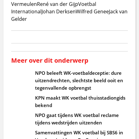
Vermeulen
René van der Gijp
Voetbal
International
Johan Derksen
Wilfred Genee
Jack van
Gelder
Meer over dit onderwerp
NPO beleeft WK-voetbaldeceptie: dure
uitzendrechten, slechtste beeld ooit en
tegenvallende opbrengst
KPN maakt WK voetbal thuisstadiongids
bekend
NPO gaat tijdens WK voetbal reclame
tijdens wedstrijden uitzenden
Samenvattingen WK voetbal bij SBS6 in