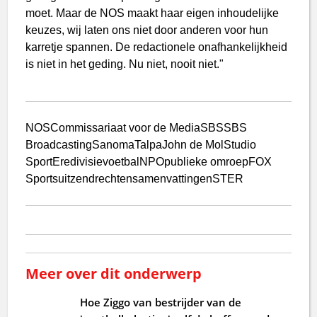
moet. Maar de NOS maakt haar eigen inhoudelijke
keuzes, wij laten ons niet door anderen voor hun
karretje spannen. De redactionele onafhankelijkheid
is niet in het geding. Nu niet, nooit niet."
NOS
Commissariaat voor de Media
SBS
SBS
Broadcasting
Sanoma
Talpa
John de Mol
Studio
Sport
Eredivisie
voetbal
NPO
publieke omroep
FOX
Sports
uitzendrechten
samenvattingen
STER
Meer over dit onderwerp
Hoe Ziggo van bestrijder van de