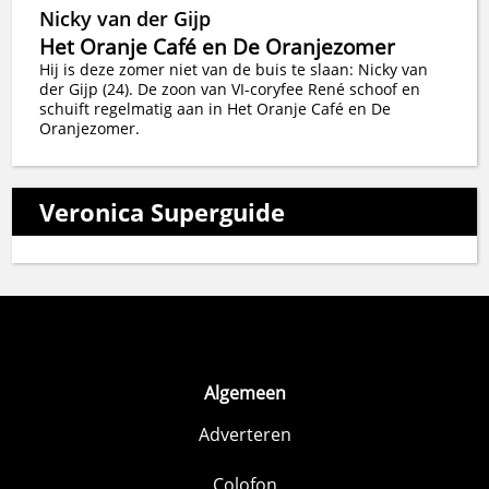
Nicky van der Gijp
Het Oranje Café en De Oranjezomer
Hij is deze zomer niet van de buis te slaan: Nicky van
der Gijp (24). De zoon van VI-coryfee René schoof en
schuift regelmatig aan in Het Oranje Café en De
Oranjezomer.
Veronica Superguide
Algemeen
Adverteren
Colofon