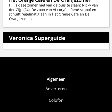
Hij is deze zomer niet van de buis te slaan: Nicky van
der Gijp (24). De zoon van VI-coryfee René schoof en
schuift regelmatig aan in Het Oranje Café en De
Oranjezomer.
Veronica Superguide
Algemeen
Adverteren
Colofon