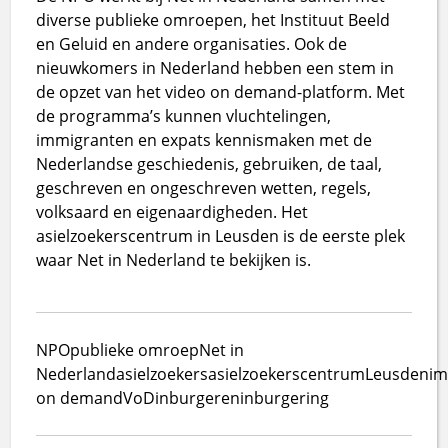
diverse publieke omroepen, het Instituut Beeld
en Geluid en andere organisaties. Ook de
nieuwkomers in Nederland hebben een stem in
de opzet van het video on demand-platform. Met
de programma’s kunnen vluchtelingen,
immigranten en expats kennismaken met de
Nederlandse geschiedenis, gebruiken, de taal,
geschreven en ongeschreven wetten, regels,
volksaard en eigenaardigheden. Het
asielzoekerscentrum in Leusden is de eerste plek
waar Net in Nederland te bekijken is.
NPO
publieke omroep
Net in
Nederland
asielzoekers
asielzoekerscentrum
Leusden
im
on demand
VoD
inburgeren
inburgering