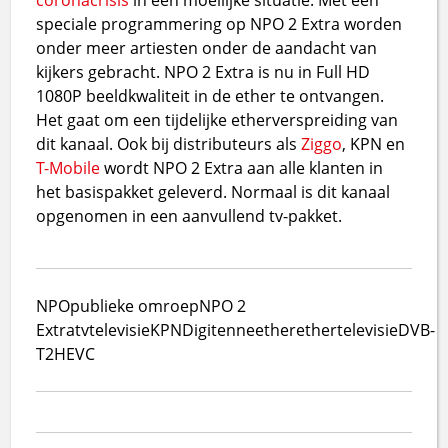
speciale programmering op NPO 2 Extra worden
onder meer artiesten onder de aandacht van
kijkers gebracht. NPO 2 Extra is nu in Full HD
1080P beeldkwaliteit in de ether te ontvangen.
Het gaat om een tijdelijke etherverspreiding van
dit kanaal. Ook bij distributeurs als
Ziggo
, KPN en
T-Mobile
wordt NPO 2 Extra aan alle klanten in
het basispakket geleverd. Normaal is dit kanaal
opgenomen in een aanvullend tv-pakket.
NPO
publieke omroep
NPO 2
Extra
tv
televisie
KPN
Digitenne
ether
ethertelevisie
DVB-
T2
HEVC