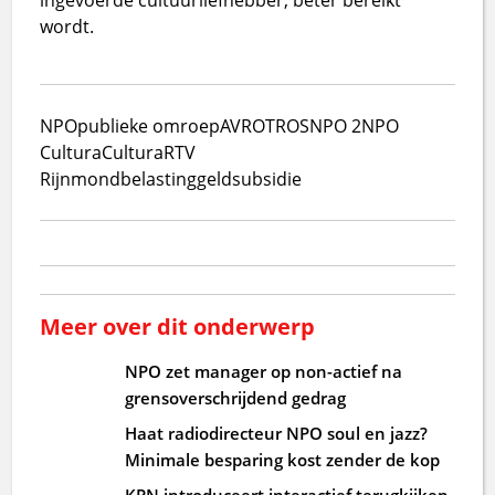
wordt.
NPO
publieke omroep
AVROTROS
NPO 2
NPO
Cultura
Cultura
RTV
Rijnmond
belastinggeld
subsidie
Meer over dit onderwerp
NPO zet manager op non-actief na
grensoverschrijdend gedrag
Haat radiodirecteur NPO soul en jazz?
Minimale besparing kost zender de kop
KPN introduceert interactief terugkijken