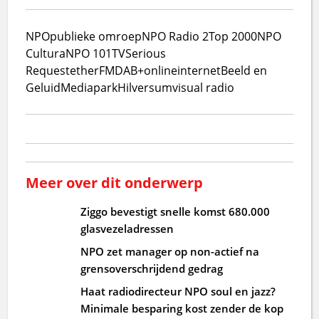
NPO
publieke omroep
NPO Radio 2
Top 2000
NPO
Cultura
NPO 101TV
Serious
Request
ether
FM
DAB+
online
internet
Beeld en
Geluid
Mediapark
Hilversum
visual radio
Meer over dit onderwerp
Ziggo bevestigt snelle komst 680.000
glasvezeladressen
NPO zet manager op non-actief na
grensoverschrijdend gedrag
Haat radiodirecteur NPO soul en jazz?
Minimale besparing kost zender de kop