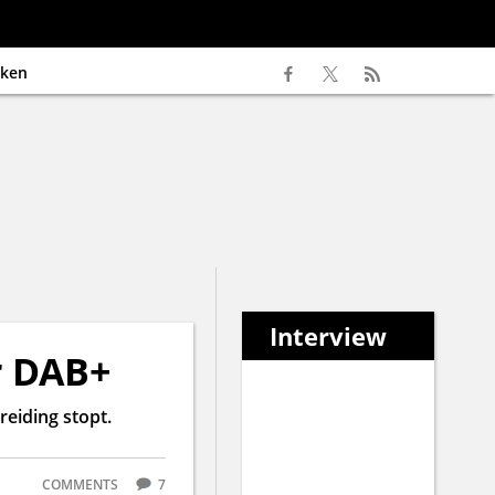
ken
Interview
r DAB+
reiding stopt.
COMMENTS
7