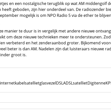
etjes en een nostalgische terugblik op wat AM middengolf 
n heeft geboden, zijn hier onderdeel van. De radiozender bie
ptember mogelijk is om NPO Radio 5 via de ether te blijven
 manier te duur is in vergelijk met andere nieuwe ontvang
ikt om deze nieuwe technieken meer te ondersteunen. Zo
n verbeterd en het zenderaanbod groter. Bijkomend voorde
veel beter is dan AM. Nadelen zijn dat luisteraars nieuwe ra
nder groot is.
internet
kabel
satelliet
glasvezel
DSL
ADSL
satelliet
Digitenne
KP