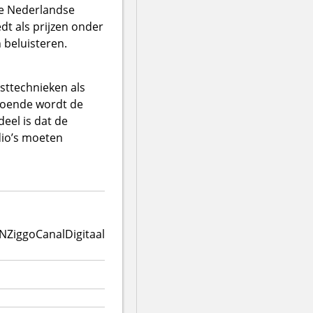
de Nederlandse
dt als prijzen onder
 beluisteren.
sttechnieken als
doende wordt de
el is dat de
dio’s moeten
N
Ziggo
CanalDigitaal