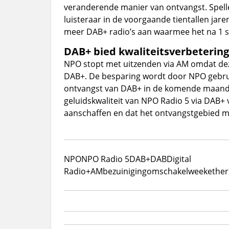
veranderende manier van ontvangst. Spell
luisteraar in de voorgaande tientallen jare
meer DAB+ radio’s aan waarmee het na 1 se
DAB+ bied kwaliteitsverbetering
NPO stopt met uitzenden via AM omdat deze
DAB+. De besparing wordt door NPO gebru
ontvangst van DAB+ in de komende maande
geluidskwaliteit van NPO Radio 5 via DAB+ 
aanschaffen en dat het ontvangstgebied mi
NPO
NPO Radio 5
DAB+
DAB
Digital
Radio+
AM
bezuiniging
omschakelweek
ether