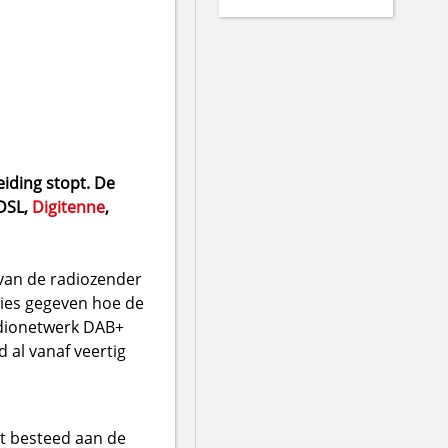
eiding stopt. De
 DSL,
Digitenne
,
van de radiozender
vies gegeven hoe de
radionetwerk DAB+
 al vanaf veertig
t besteed aan de