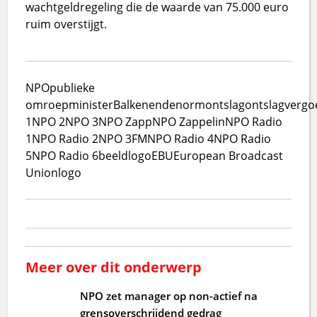
wachtgeldregeling die de waarde van 75.000 euro
ruim overstijgt.
NPO
publieke
omroep
minister
Balkenendenorm
ontslag
ontslagvergo
1
NPO 2
NPO 3
NPO Zapp
NPO Zappelin
NPO Radio
1
NPO Radio 2
NPO 3FM
NPO Radio 4
NPO Radio
5
NPO Radio 6
beeldlogo
EBU
European Broadcast
Union
logo
Meer over dit onderwerp
NPO zet manager op non-actief na
grensoverschrijdend gedrag