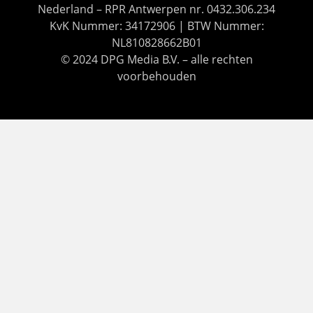
Nederland – RPR Antwerpen nr. 0432.306.234
KvK Nummer: 34172906 | BTW Nummer:
NL810828662B01
© 2024 DPG Media B.V. – alle rechten
voorbehouden