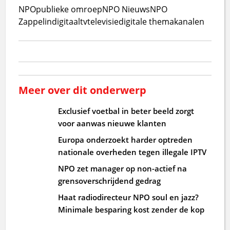
NPO
publieke omroep
NPO Nieuws
NPO
Zappelin
digitaal
tv
televisie
digitale themakanalen
Meer over dit onderwerp
Exclusief voetbal in beter beeld zorgt
voor aanwas nieuwe klanten
Europa onderzoekt harder optreden
nationale overheden tegen illegale IPTV
NPO zet manager op non-actief na
grensoverschrijdend gedrag
Haat radiodirecteur NPO soul en jazz?
Minimale besparing kost zender de kop