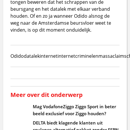
tongen beweren dat het schrappen van de
beursgang en het datalek met elkaar verband
houden. Of en zo ja wanneer Odido alsnog de
weg naar de Amsterdamse beursvloer weet te
vinden, is op dit moment onduidelijk.
Odido
datalek
internet
internetcriminelen
massaclaim
sc
Meer over dit onderwerp
Mag VodafoneZiggo Ziggo Sport in beter
beeld exclusief voor Ziggo houden?
DELTA biedt klagende klanten uit
coulance alternatief pakket zonder ESPN