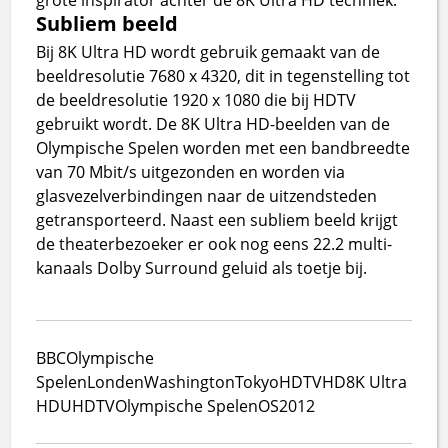
Subliem beeld
Bij 8K Ultra HD wordt gebruik gemaakt van de
beeldresolutie 7680 x 4320, dit in tegenstelling tot
de beeldresolutie 1920 x 1080 die bij HDTV
gebruikt wordt. De 8K Ultra HD-beelden van de
Olympische Spelen worden met een bandbreedte
van 70 Mbit/s uitgezonden en worden via
glasvezelverbindingen naar de uitzendsteden
getransporteerd. Naast een subliem beeld krijgt
de theaterbezoeker er ook nog eens 22.2 multi-
kanaals Dolby Surround geluid als toetje bij.
BBC
Olympische
Spelen
Londen
Washington
Tokyo
HDTV
HD
8K Ultra
HD
UHDTV
Olympische Spelen
OS2012