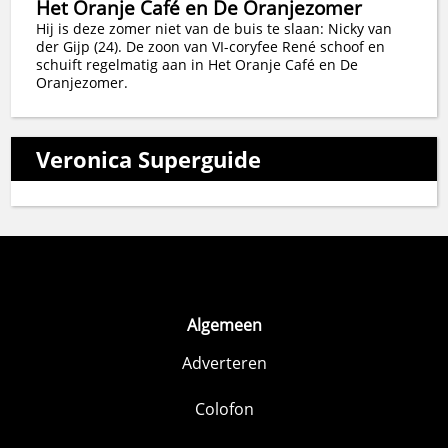
Het Oranje Café en De Oranjezomer
Hij is deze zomer niet van de buis te slaan: Nicky van
der Gijp (24). De zoon van VI-coryfee René schoof en
schuift regelmatig aan in Het Oranje Café en De
Oranjezomer.
Veronica Superguide
Algemeen
Adverteren
Colofon