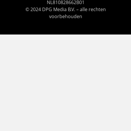
NL810828662B01
© 2024 DPG Media B.V. – alle rechten
voorbehouden