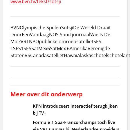
www.bvn.tv/tekst/sotsji
BVN
Olympische Spelen
Sotsji
De Wereld Draait
Door
EenVandaag
NOS Sportjournaal
Wie Is De
Mol?
VRT
NPO
publieke omroep
satelliet
SES-
1
SES1
SES
SatMex6
SatMex 6
Amerika
Verenigde
Staten
VS
Canada
satelliet
Hawaï
Alaska
schotel
schotelan
Meer over dit onderwerp
KPN introduceert interactief terugkijken
bij TV+
Formule 1 Spa-Francorchamps toch live
via VRT Canvas bij Nederlandse providers