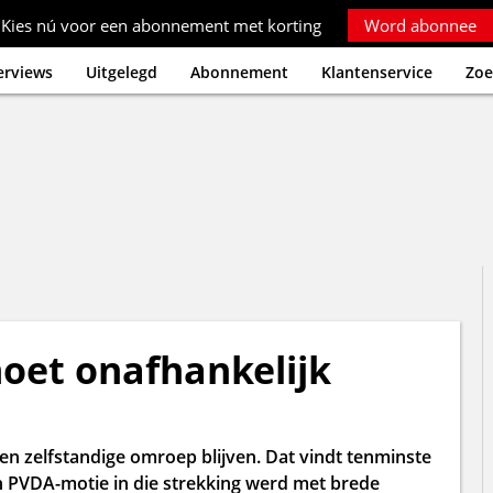
Kies nú voor een abonnement met korting
Word abonnee
erviews
Uitgelegd
Abonnement
Klantenservice
Zoe
et onafhankelijk
 zelfstandige omroep blijven. Dat vindt tenminste
n PVDA-motie in die strekking werd met brede