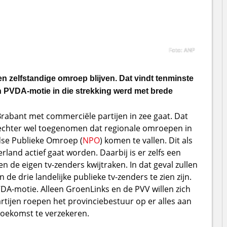
Foto: ANP
 zelfstandige omroep blijven. Dat vindt tenminste
n PVDA-motie in die strekking werd met brede
Brabant met commerciële partijen in zee gaat. Dat
 echter wel toegenomen dat regionale omroepen in
dse Publieke Omroep (
NPO
) komen te vallen. Dit als
land actief gaat worden. Daarbij is er zelfs een
 de eigen tv-zenders kwijtraken. In dat geval zullen
e drie landelijke publieke tv-zenders te zien zijn.
PVDA-motie. Alleen GroenLinks en de PVV willen zich
artijen roepen het provinciebestuur op er alles aan
toekomst te verzekeren.