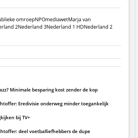
ublieke omroep
NPO
mediawet
Marja van
rland 2
Nederland 3
Nederland 1 HD
Nederland 2
jazz? Minimale besparing kost zender de kop
htoffer: Eredivisie onderweg minder toegankelijk
kijken bij TV+
htoffer: deel voetballiefhebbers de dupe