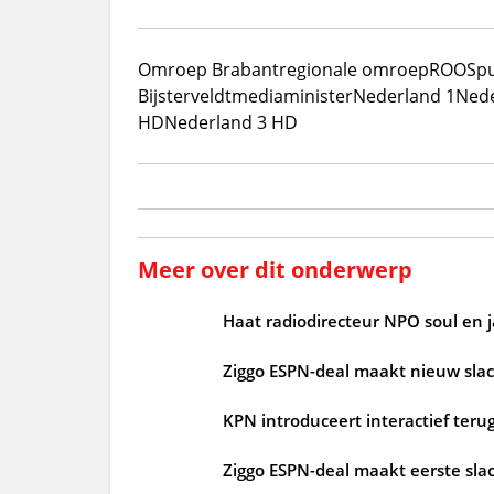
Omroep Brabant
regionale omroep
ROOS
p
Bijsterveldt
mediaminister
Nederland 1
Nede
HD
Nederland 3 HD
Meer over dit onderwerp
Haat radiodirecteur NPO soul en 
Ziggo ESPN-deal maakt nieuw slac
KPN introduceert interactief terug
Ziggo ESPN-deal maakt eerste slac