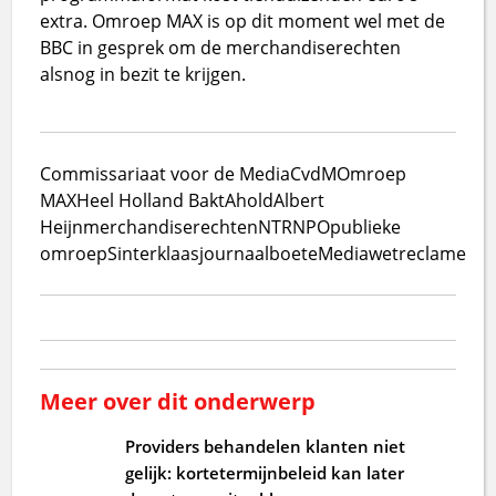
extra. Omroep MAX is op dit moment wel met de
BBC in gesprek om de merchandiserechten
alsnog in bezit te krijgen.
Commissariaat voor de Media
CvdM
Omroep
MAX
Heel Holland Bakt
Ahold
Albert
Heijn
merchandise
rechten
NTR
NPO
publieke
omroep
Sinterklaasjournaal
boete
Mediawet
reclame
Meer over dit onderwerp
Providers behandelen klanten niet
gelijk: kortetermijnbeleid kan later