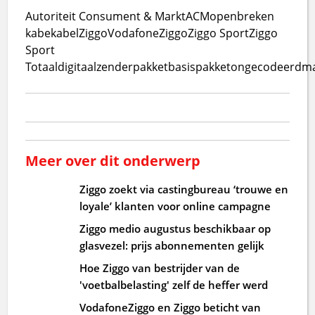
Autoriteit Consument & Markt
ACM
openbreken
kabe
kabel
Ziggo
VodafoneZiggo
Ziggo Sport
Ziggo
Sport
Totaal
digitaal
zenderpakket
basispakket
ongecodeerd
ma
Meer over dit onderwerp
Ziggo zoekt via castingbureau ‘trouwe en
loyale’ klanten voor online campagne
Ziggo medio augustus beschikbaar op
glasvezel: prijs abonnementen gelijk
Hoe Ziggo van bestrijder van de
'voetbalbelasting' zelf de heffer werd
VodafoneZiggo en Ziggo beticht van