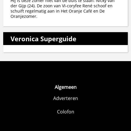
Hij is deze zomer niet van de buis te slaan: Nicky van
der Gijp (24). De zoon van VI-coryfee René schoof en
schuift regelmatig aan in Het Oranje Café en De
Oranjezomer.
Veronica Superguide
Algemeen
Adverteren
Colofon