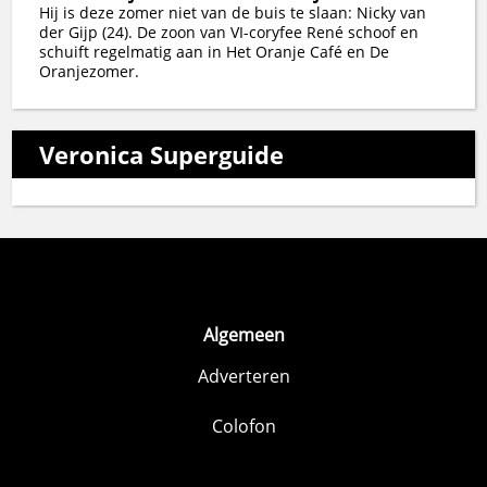
Hij is deze zomer niet van de buis te slaan: Nicky van
der Gijp (24). De zoon van VI-coryfee René schoof en
schuift regelmatig aan in Het Oranje Café en De
Oranjezomer.
Veronica Superguide
Algemeen
Adverteren
Colofon