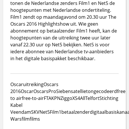
tonen de Nederlandse zenders Film1 en Net5 de
hoogtepunten met Nederlandse ondertiteling.
Film1 zendt op maandagavond om 20.30 uur The
Oscars 2016 Highlightshow uit. Wie geen
abonnement op betaalzender Film1 heeft, kan de
hoogtepunten van de uitreiking twee uur later
vanaf 22.30 uur op Net5 bekijken. Net5 is voor
iedere abonnee van Nederlandse tv-aanbieders
in het digitale basispakket beschikbaar.
Oscaruitreiking
Oscars
2016
Oscar
Oscars
ProSieben
satelliet
ongecodeerd
free
to air
free-to-air
FTA
KPN
Ziggo
XS4All
Telfort
Stichting
Kabel
Veendam
SKV
Net5
Film1
betaalzender
digitaal
basiskanaa
Wars
film
films