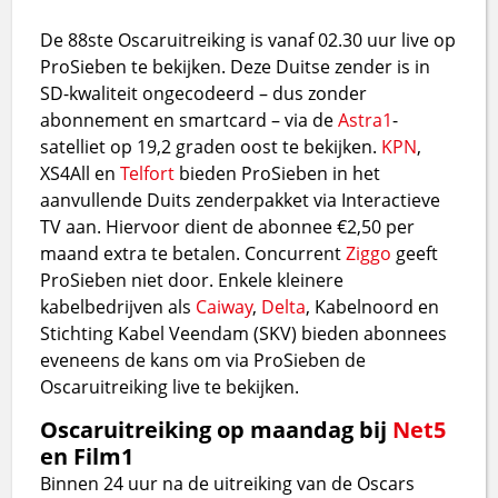
De 88ste Oscaruitreiking is vanaf 02.30 uur live op
ProSieben te bekijken. Deze Duitse zender is in
SD-kwaliteit ongecodeerd – dus zonder
abonnement en smartcard – via de
Astra1
-
satelliet op 19,2 graden oost te bekijken.
KPN
,
XS4All en
Telfort
bieden ProSieben in het
aanvullende Duits zenderpakket via Interactieve
TV aan. Hiervoor dient de abonnee €2,50 per
maand extra te betalen. Concurrent
Ziggo
geeft
ProSieben niet door. Enkele kleinere
kabelbedrijven als
Caiway
,
Delta
, Kabelnoord en
Stichting Kabel Veendam (SKV) bieden abonnees
eveneens de kans om via ProSieben de
Oscaruitreiking live te bekijken.
Oscaruitreiking op maandag bij
Net5
en Film1
Binnen 24 uur na de uitreiking van de Oscars