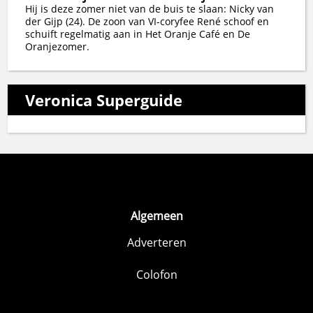
Hij is deze zomer niet van de buis te slaan: Nicky van
der Gijp (24). De zoon van VI-coryfee René schoof en
schuift regelmatig aan in Het Oranje Café en De
Oranjezomer.
Veronica Superguide
Algemeen
Adverteren
Colofon