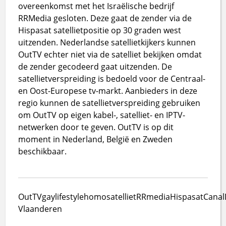
overeenkomst met het Israëlische bedrijf
RRMedia gesloten. Deze gaat de zender via de
Hispasat satellietpositie op 30 graden west
uitzenden. Nederlandse satellietkijkers kunnen
OutTV echter niet via de satelliet bekijken omdat
de zender gecodeerd gaat uitzenden. De
satellietverspreiding is bedoeld voor de Centraal-
en Oost-Europese tv-markt. Aanbieders in deze
regio kunnen de satellietverspreiding gebruiken
om OutTV op eigen kabel-, satelliet- en IPTV-
netwerken door te geven. OutTV is op dit
moment in Nederland, België en Zweden
beschikbaar.
OutTV
gay
lifestyle
homo
satelliet
RRmedia
Hispasat
Canal
Vlaanderen