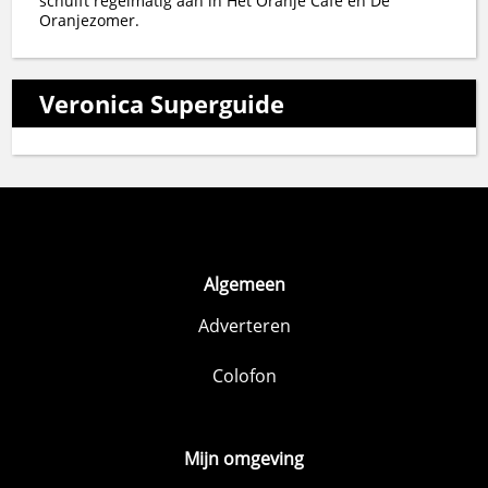
schuift regelmatig aan in Het Oranje Café en De
Oranjezomer.
Veronica Superguide
Algemeen
Adverteren
Colofon
Mijn omgeving