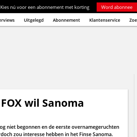
Kies nú voor een abonnement met korting
Word abonnee
erviews
Uitgelegd
Abonnement
Klantenservice
Zoe
 FOX wil Sanoma
 nog niet begonnen en de eerste overnamegeruchten
urdoch zou interesse hebben in het Finse Sanoma.