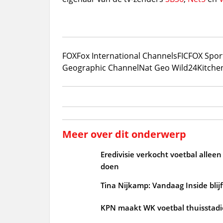
FOX
Fox International Channels
FIC
FOX Sport
Geographic Channel
Nat Geo Wild
24Kitche
Meer over dit onderwerp
Eredivisie verkocht voetbal alleen
doen
Tina Nijkamp: Vandaag Inside blij
KPN maakt WK voetbal thuisstad