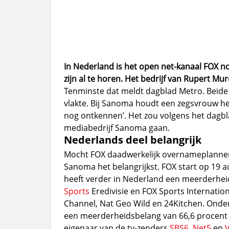
In Nederland is het open net-kanaal FOX 
zijn al te horen. Het bedrijf van Rupert M
Tenminste dat meldt dagblad Metro. Beide
vlakte. Bij Sanoma houdt een zegsvrouw h
nog ontkennen’. Het zou volgens het dagb
mediabedrijf Sanoma gaan.
Nederlands deel belangrijk
Mocht FOX daadwerkelijk overnameplannen 
Sanoma het belangrijkst. FOX start op 19 
heeft verder in Nederland een meerderhei
Sports
Eredivisie en FOX Sports Internatio
Channel, Nat Geo Wild en 24Kitchen. Onder
een meerderheidsbelang van 66,6 procent 
eigenaar van de tv-zenders
SBS6
,
Net5
en
V