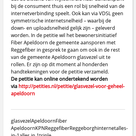
bij de consument thuis een rol bij snelheid van de
internetverbinding speelt. Ook kan via VDSL geen
symmetrische internetsnelheid – waarbij de
down- en uploadsnelheid gelijk zijn – geleverd
worden. In de petitie wil het bewonersinitiatief
Fiber Apeldoorn de gemeente aansporen met
Reggefiber in gesprek te gaan om ook in de rest
van de gemeente Apeldoorn glasvezel uit te
rollen. Er zijn op dit moment al honderden
handtekeningen voor de petitie verzameld.
De petitie kan online ondertekend worden
via
http://petities.nl/petitie/glasvezel-voor-geheel-
apeldoorn
glasvezel
Apeldoorn
Fiber
Apeldoorn
KPN
Reggefiber
Reggeborgh
internet
alles-
in-1
alles in 1
triple