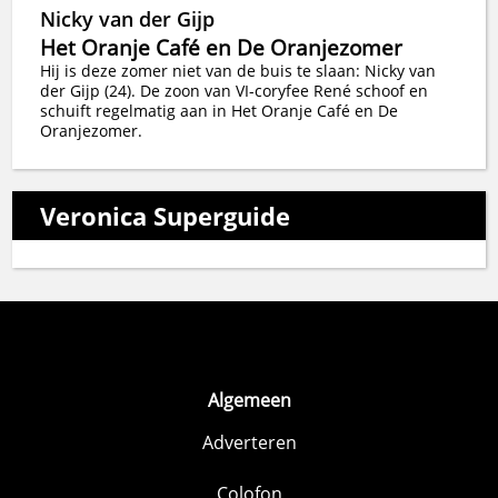
Nicky van der Gijp
Het Oranje Café en De Oranjezomer
Hij is deze zomer niet van de buis te slaan: Nicky van
der Gijp (24). De zoon van VI-coryfee René schoof en
schuift regelmatig aan in Het Oranje Café en De
Oranjezomer.
Veronica Superguide
Algemeen
Adverteren
Colofon