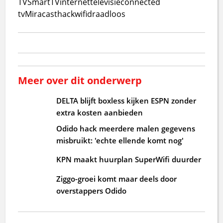
TV
SmartTV
internettelevisie
connected
tv
Miracast
hack
wifi
draadloos
Meer over dit onderwerp
DELTA blijft boxless kijken ESPN zonder
extra kosten aanbieden
Odido hack meerdere malen gegevens
misbruikt: 'echte ellende komt nog'
KPN maakt huurplan SuperWifi duurder
Ziggo-groei komt maar deels door
overstappers Odido