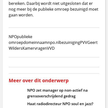
bereiken. Daarbij wordt niet uitgesloten dat er
nog meer bij de publieke omroep bezuinigd moet
gaan worden.
NPO
publieke
omroep
domeinnaam
npo.nl
bezuiniging
PVV
Geert
Wilders
Kamervragen
VVD
Meer over dit onderwerp
NPO zet manager op non-actief na
grensoverschrijdend gedrag
Haat radiodirecteur NPO soul en jazz?