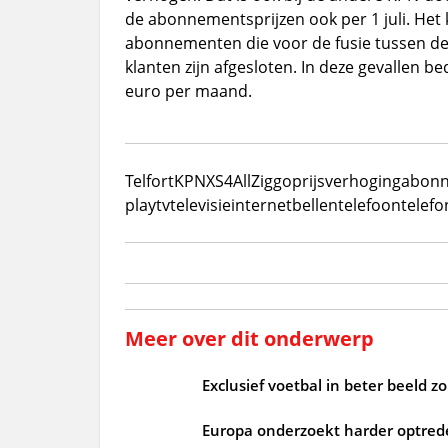
de abonnementsprijzen ook per 1 juli. Het k
abonnementen die voor de fusie tussen de 
klanten zijn afgesloten. In deze gevallen be
euro per maand.
Telfort
KPN
XS4All
Ziggo
prijsverhoging
abon
play
tv
televisie
internet
bellen
telefoon
telefo
Meer over dit onderwerp
Exclusief voetbal in beter beeld 
Europa onderzoekt harder optrede