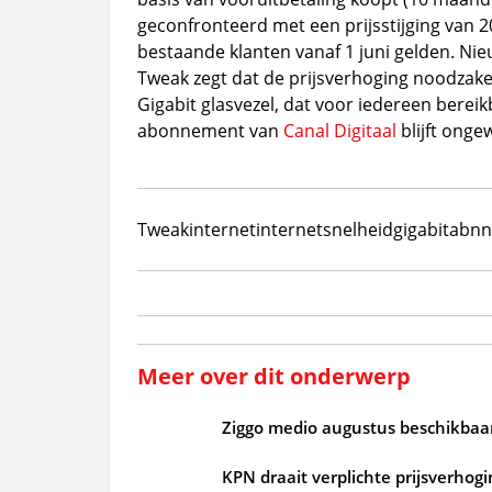
geconfronteerd met een prijsstijging van 2
bestaande klanten vanaf 1 juni gelden. Nie
Tweak zegt dat de prijsverhoging noodzakeli
Gigabit glasvezel, dat voor iedereen bereikb
abonnement van
Canal Digitaal
blijft ongew
Tweak
internet
internetsnelheid
gigabit
abnn
Meer over dit onderwerp
Ziggo medio augustus beschikbaar
KPN draait verplichte prijsverho