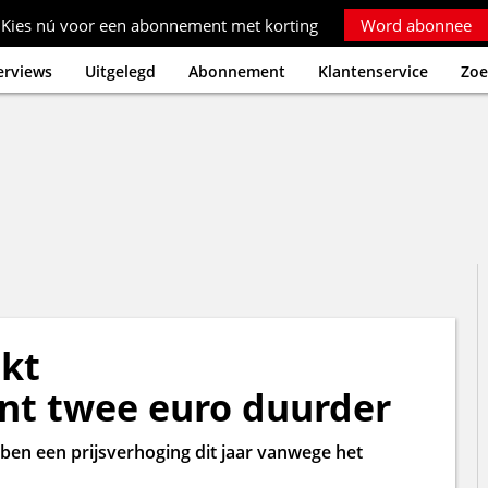
Kies nú voor een abonnement met korting
Word abonnee
erviews
Uitgelegd
Abonnement
Klantenservice
Zoe
akt
t twee euro duurder
bben een prijsverhoging dit jaar vanwege het