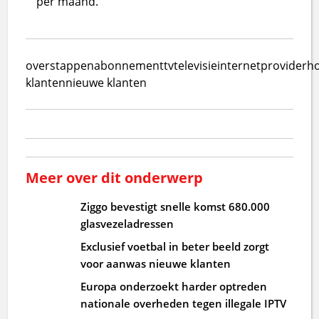
per maand.
overstappen
abonnement
tv
televisie
internet
providerh
klanten
nieuwe klanten
Meer over dit onderwerp
Ziggo bevestigt snelle komst 680.000
glasvezeladressen
Exclusief voetbal in beter beeld zorgt
voor aanwas nieuwe klanten
Europa onderzoekt harder optreden
nationale overheden tegen illegale IPTV