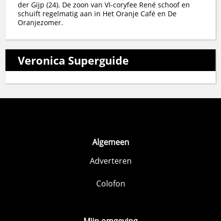
der Gijp (24). De zoon van VI-coryfee René schoof en
schuift regelmatig aan in Het Oranje Café en De
Oranjezomer.
Veronica Superguide
Algemeen
Adverteren
Colofon
Mijn omgeving