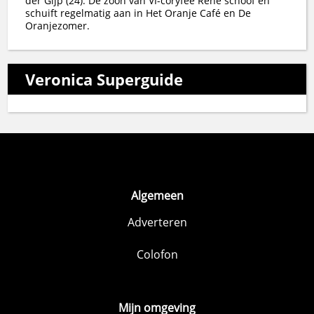
der Gijp (24). De zoon van VI-coryfee René schoof en
schuift regelmatig aan in Het Oranje Café en De
Oranjezomer.
Veronica Superguide
Algemeen
Adverteren
Colofon
Mijn omgeving