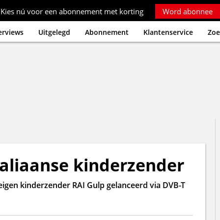
Kies nú voor een abonnement met korting
Word abonnee
erviews
Uitgelegd
Abonnement
Klantenservice
Zoe
taliaanse kinderzender
eigen kinderzender RAI Gulp gelanceerd via DVB-T