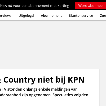
Kies nú voor een abonnement met korting
Word abonnee
erviews
Uitgelegd
Abonnement
Klantenservice
Zoe
 Country niet bij KPN
e TV stonden onlangs enkele meldingen van
zenderaanbod zijn opgenomen. Speculaties volgden