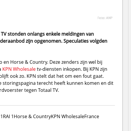
Foto: ANP
e TV stonden onlangs enkele meldingen van
zenderaanbod zijn opgenomen.
Speculaties volgden
 en Horse & Country. Deze zenders zijn wel bij
a
KPN Wholesale
tv-diensten inkopen. Bij KPN zijn
lijft ook zo. KPN stelt dat het om een fout gaat.
e storingspagina terecht heeft kunnen komen en dit
dvoerster tegen Totaal TV.
I1
RAI 1
Horse & Country
KPN Wholesale
France