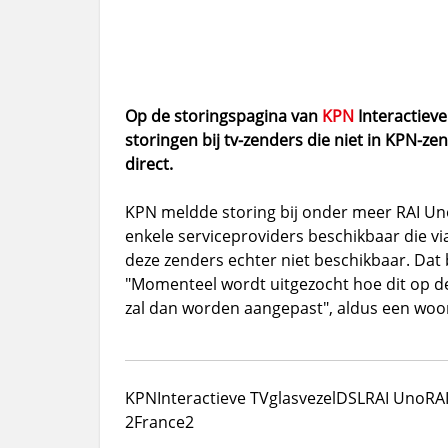
Op de storingspagina van
KPN
Interactiev
storingen bij tv-zenders die niet in KPN-
direct.
KPN meldde storing bij onder meer RAI Uno
enkele serviceproviders beschikbaar die vi
deze zenders echter niet beschikbaar. Dat b
"Momenteel wordt uitgezocht hoe dit op d
zal dan worden aangepast", aldus een woor
KPN
Interactieve TV
glasvezel
DSL
RAI Uno
RA
2
France2