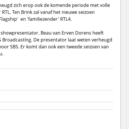
heugd zich erop ook de komende periode met volle
TL. Ten Brink zal vanaf het nieuwe seizoen
lagship' en 'familiezender' RTL4.
showpresentator. Beau van Erven Dorens heeft
BS Broadcastíng. De presentator laat weten verheugd
e voor SBS. Er komt dan ook een tweede seizoen van
u.