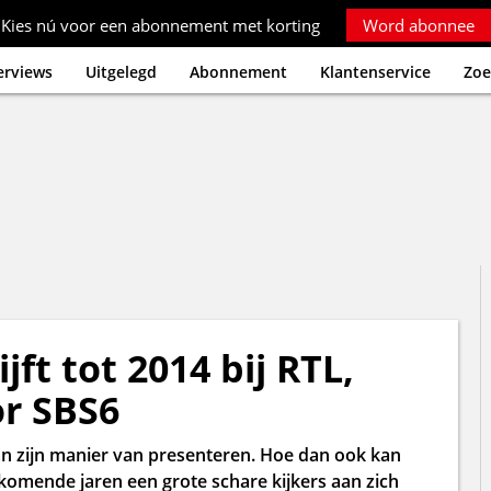
Kies nú voor een abonnement met korting
Word abonnee
erviews
Uitgelegd
Abonnement
Klantenservice
Zoe
jft tot 2014 bij RTL,
or SBS6
an zijn manier van presenteren. Hoe dan ook kan
komende jaren een grote schare kijkers aan zich