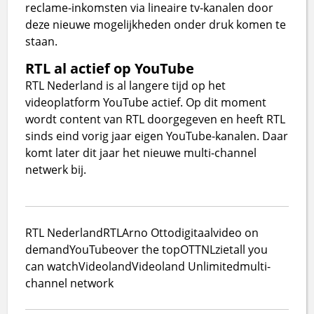
reclame-inkomsten via lineaire tv-kanalen door
deze nieuwe mogelijkheden onder druk komen te
staan.
RTL al actief op YouTube
RTL Nederland is al langere tijd op het
videoplatform YouTube actief. Op dit moment
wordt content van RTL doorgegeven en heeft RTL
sinds eind vorig jaar eigen YouTube-kanalen. Daar
komt later dit jaar het nieuwe multi-channel
netwerk bij.
RTL Nederland
RTL
Arno Otto
digitaal
video on
demand
YouTube
over the top
OTT
NLziet
all you
can watch
Videoland
Videoland Unlimited
multi-
channel network