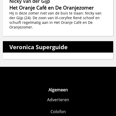
Nicky van der Gijp
Het Oranje Café en De Oranjezomer
Hij is deze zomer niet van de buis te slaan: Nicky van
der Gijp (24). De zoon van VI-coryfee René schoof en
schuift regelmatig aan in Het Oranje Café en De
Oranjezomer.
Veronica Superguide
Algemeen
Adverteren
Colofon