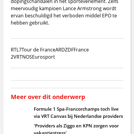
dopingschandalen in het sportevenement. Zelfs
meervoudig kampioen Lance Armstrong wordt
ervan beschuldigd het verboden middel EPO te
hebben gebruikt.
RTL7
Tour de France
ARD
ZDF
France
2
VRT
NOS
Eurosport
Meer over dit onderwerp
Formule 1 Spa-Francorchamps toch live
via VRT Canvas bij Nederlandse providers
'Providers als Ziggo en KPN zorgen voor
vakantiestress'