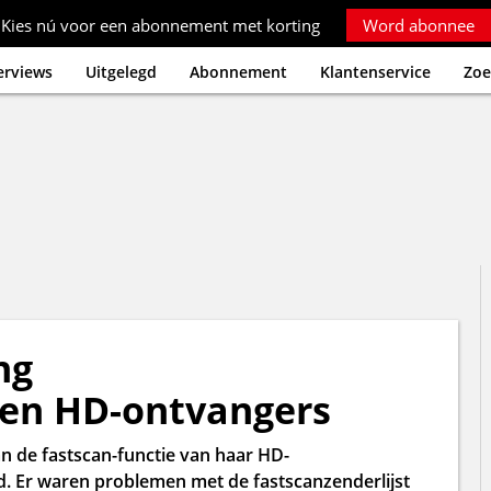
Kies nú voor een abonnement met korting
Word abonnee
erviews
Uitgelegd
Abonnement
Klantenservice
Zoe
ng
ten HD-ontvangers
n de fastscan-functie van haar HD-
ld. Er waren problemen met de fastscanzenderlijst