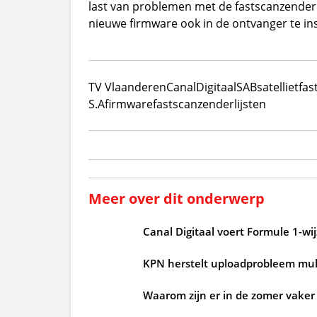
last van problemen met de fastscanzenderl
nieuwe firmware ook in de ontvanger te ins
TV Vlaanderen
CanalDigitaal
SAB
satelliet
fas
S.A
firmware
fastscanzenderlijsten
Meer over dit onderwerp
Canal Digitaal voert Formule 1-wijz
KPN herstelt uploadprobleem mul
Waarom zijn er in de zomer vaker