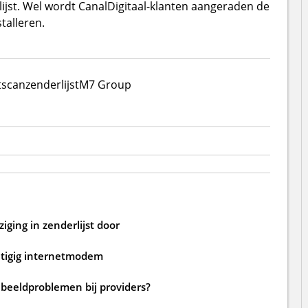
ijst. Wel wordt CanalDigitaal-klanten aangeraden de
talleren.
tscan
zenderlijst
M7 Group
iging in zenderlijst door
tigig internetmodem
 beeldproblemen bij providers?